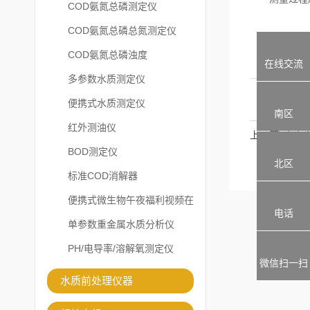
COD氨氮总磷测定仪
COD氨氮总磷总氮测定仪
COD氨氮总磷浊度
在线交流
多参数水质测定仪
便携式水质测定仪
南区
红外测油仪
上一篇
BOD测定仪
北区
标准COD消解器
便携式微生物午夜福利视频在
电话
线观看
单参数重金属水质分析仪
PH/电导率/溶解氧测定仪
微信扫一扫
水质前处理仪器