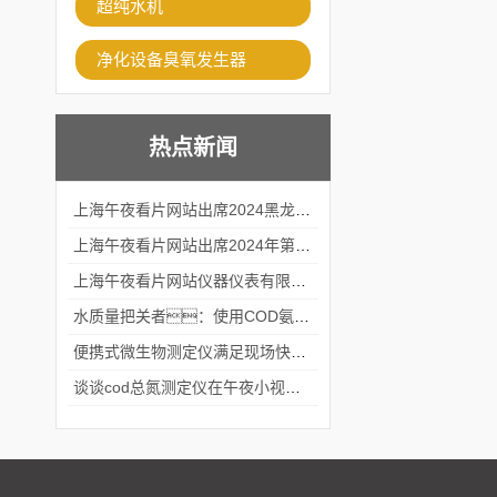
超纯水机
净化设备臭氧发生器
热点新闻
上海午夜看片网站出席2024黑龙江仪商年度峰会
上海午夜看片网站出席2024年第六届华南科学仪器联盟大学堂行业年会
上海午夜看片网站仪器仪表有限公司参加2024 广东生物医学工程学会精密仪器分会
水质量把关者：使用COD氨氮快速测定仪确保安全标准
便携式微生物测定仪满足现场快速检测的需求
谈谈cod总氮测定仪在午夜小视频在线观看中的应用案例