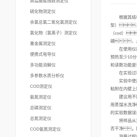
高锰酸盐指数测定仪
硫化物测定仪
根据其结构可分
余氯总氯二氧化氯测定仪
型）
氯化物（氯离子）测定仪
（cod）
磷、
重金属测定仪
在使用仪器时
便携式电导仪
预热至少10
多功能消解仪
和读数功能是
在实验过程
多参数水质分析仪
实验中使用的
COD测定仪
粘附在内壁上
建议用不同的
氨氮测定仪
用蒸馏水洗净
总磷测定仪
的实验数据误
总氮测定仪
将样品从消化
否干净。
COD氨氮测定仪
测量过程应