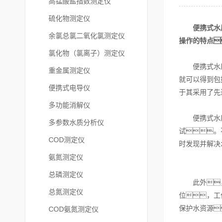
高锰酸盐指数测定仪
硫化物测定仪
便携式水
余氯总氯二氧化氯测定仪
操作的特点
氯化物（氯离子）测定仪
便携式水质测
重金属测定仪
就可以得到包
便携式电导仪
于其采用了先
多功能消解仪
便携式水质测
多参数水质分析仪
试。
COD测定仪
时发现并解决
氨氮测定仪
总磷测定仪
此外，该
总氮测定仪
位，工
保护水资源
COD氨氮测定仪