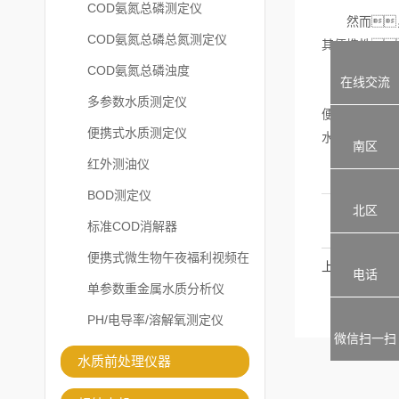
COD氨氮总磷测定仪
然而，由
COD氨氮总磷总氮测定仪
其便携性
COD氨氮总磷浊度
在线交流
尽管如此
多参数水质测定仪
便、快捷
便携式水质测定仪
水质测定仪将
南区
红外测油仪
BOD测定仪
北区
标准COD消解器
便携式微生物午夜福利视频在
上一篇
电话
线观看
单参数重金属水质分析仪
PH/电导率/溶解氧测定仪
微信扫一扫
水质前处理仪器