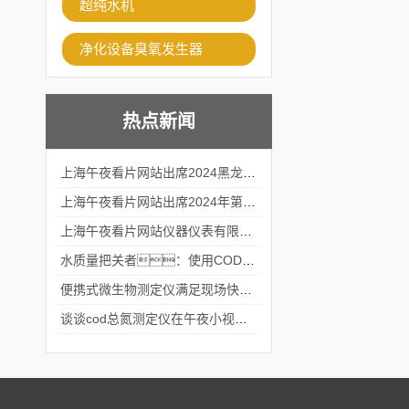
超纯水机
净化设备臭氧发生器
热点新闻
上海午夜看片网站出席2024黑龙江仪商年度峰会
上海午夜看片网站出席2024年第六届华南科学仪器联盟大学堂行业年会
上海午夜看片网站仪器仪表有限公司参加2024 广东生物医学工程学会精密仪器分会
水质量把关者：使用COD氨氮快速测定仪确保安全标准
便携式微生物测定仪满足现场快速检测的需求
谈谈cod总氮测定仪在午夜小视频在线观看中的应用案例