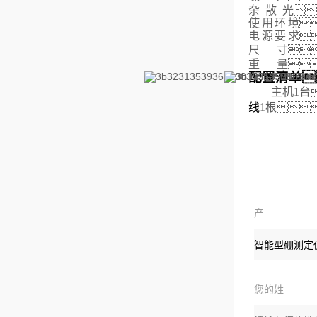
杂散
光

使用环
境

电源要
求

尺
寸

重
量

配置清单
主机1台
线
1根
产
品：
您的姓