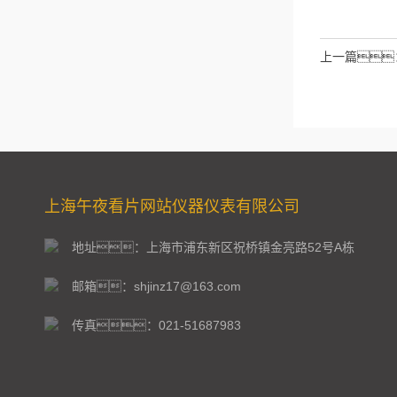
拉伯数字）
如：三
上一篇
上海午夜看片网站仪器仪表有限公司
地址：上海市浦东新区祝桥镇金亮路52号A栋
邮箱：shjinz17@163.com
传真：021-51687983