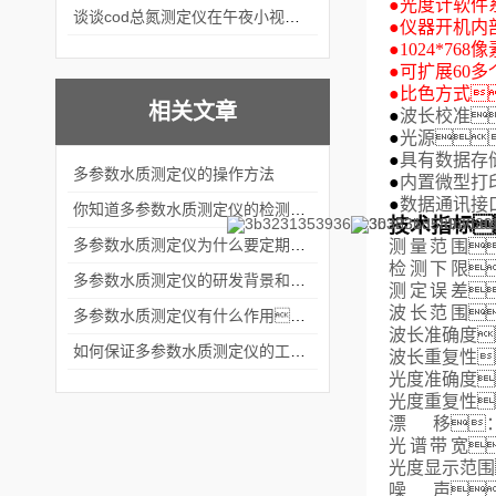
●
光度计软件
谈谈cod总氮测定仪在午夜小视频在线观看中的应用案例
●
仪器开机内
●
1024*7
●
可扩展
60
多
●
比色方式
相关文章
●
波长校准
●
光源
●
具有数据存储
多参数水质测定仪的操作方法
●
内置微型打
●
数据通讯接口
你知道多参数水质测定仪的检测目标有哪些吗？
技术指标
多参数水质测定仪为什么要定期维护？
测量范
围

检测下
限

多参数水质测定仪的研发背景和影响因素
测定误
差

波长范
围

多参数水质测定仪有什么作用？
波长准确度
如何保证多参数水质测定仪的工作性能？
波长重复性
光度准确度
光度重复性
漂
移
：≤
光谱带
宽

光度显示范围
噪
声
：