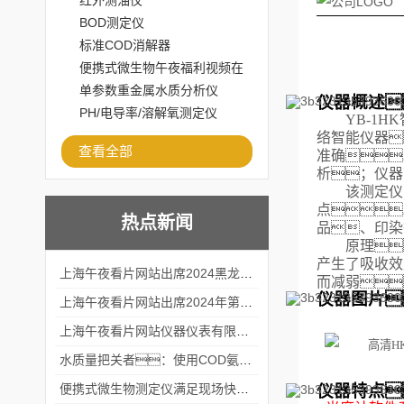
红外测油仪
BOD测定仪
标准COD消解器
便携式微生物午夜福利视频在
线观看
单参数重金属水质分析仪
仪器概述
PH/电导率/溶解氧测定仪
Y
B
-
1
HK
络智能仪器
查看全部
准确
析；仪器
该测定仪
点
热点新闻
品、印染
原理
产生了吸收效
上海午夜看片网站出席2024黑龙江仪商年度峰会
而减弱
仪器图片
上海午夜看片网站出席2024年第六届华南科学仪器联盟大学堂行业年会
上海午夜看片网站仪器仪表有限公司参加2024 广东生物医学工程学会精密仪器分会
水质量把关者：使用COD氨氮快速测定仪确保安全标准
仪器特点
便携式微生物测定仪满足现场快速检测的需求